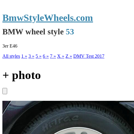
BmwStyleWheels.com
BMW wheel style
53
3er E46
All styles
1 »
3 »
5 »
6 »
7 »
X »
Z »
DMV Test 2017
+ photo