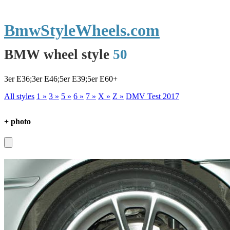
BmwStyleWheels.com
BMW wheel style
50
3er E36;3er E46;5er E39;5er E60+
All styles
1 »
3 »
5 »
6 »
7 »
X »
Z »
DMV Test 2017
+ photo