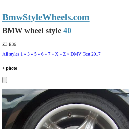
BmwStyleWheels.com
BMW wheel style
40
Z3 E36
All styles
1 »
3 »
5 »
6 »
7 »
X »
Z »
DMV Test 2017
+ photo