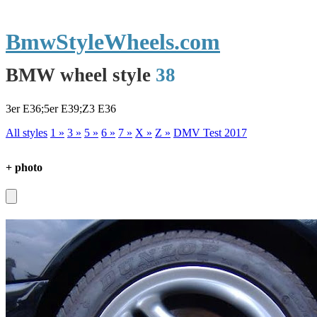
BmwStyleWheels.com
BMW wheel style
38
3er E36;5er E39;Z3 E36
All styles
1 »
3 »
5 »
6 »
7 »
X »
Z »
DMV Test 2017
+ photo