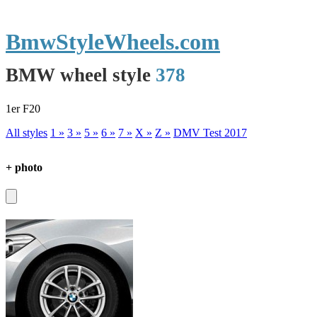
BmwStyleWheels.com
BMW wheel style
378
1er F20
All styles
1 »
3 »
5 »
6 »
7 »
X »
Z »
DMV Test 2017
+ photo