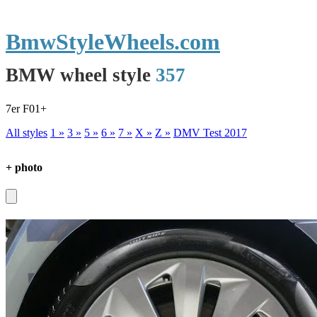
BmwStyleWheels.com
BMW wheel style
357
7er F01+
All styles
1 »
3 »
5 »
6 »
7 »
X »
Z »
DMV Test 2017
+ photo