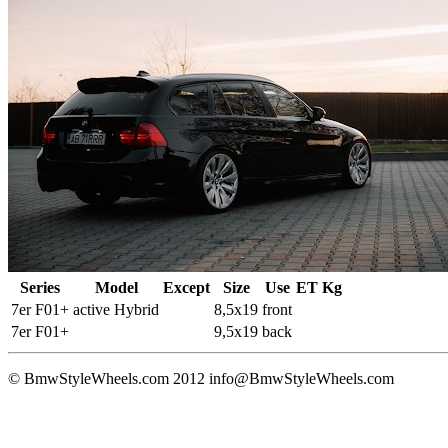
Series
Model
Except
Size
Use
ET
Kg
7er F01+
active Hybrid
8,5x19
front
7er F01+
9,5x19
back
© BmwStyleWheels.com 2012
info@BmwStyleWheels.com