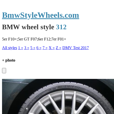
BmwStyleWheels.com
BMW wheel style
312
5er F10+;5er GT F07;6er F12;7er F01+
All styles
1 »
3 »
5 »
6 »
7 »
X »
Z »
DMV Test 2017
+ photo