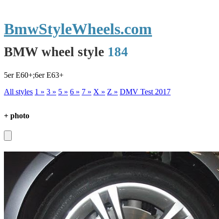
BmwStyleWheels.com
BMW wheel style
184
5er E60+;6er E63+
All styles
1 »
3 »
5 »
6 »
7 »
X »
Z »
DMV Test 2017
+ photo