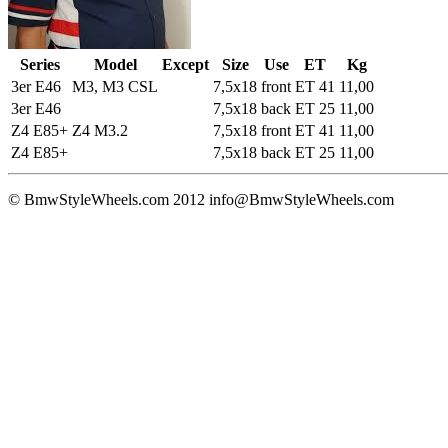
Series
Model
Except
Size
Use
ET
Kg
3er E46
M3, M3 CSL
7,5x18
front
ET 41
11,00
3er E46
7,5x18
back
ET 25
11,00
Z4 E85+
Z4 M3.2
7,5x18
front
ET 41
11,00
Z4 E85+
7,5x18
back
ET 25
11,00
© BmwStyleWheels.com 2012
info@BmwStyleWheels.com