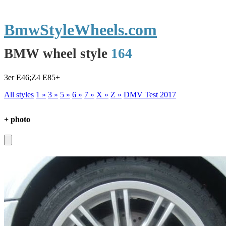
BmwStyleWheels.com
BMW wheel style
164
3er E46;Z4 E85+
All styles
1 »
3 »
5 »
6 »
7 »
X »
Z »
DMV Test 2017
+ photo