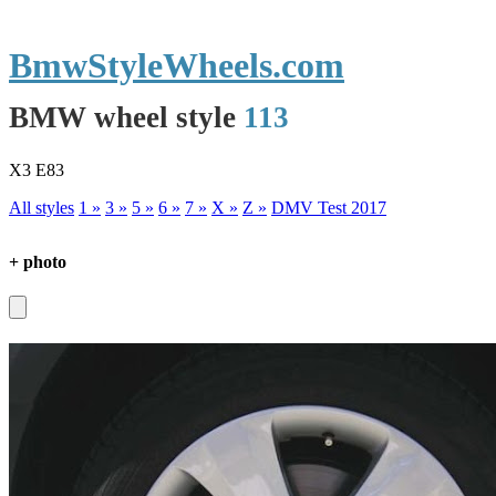
BmwStyleWheels.com
BMW wheel style
113
X3 E83
All styles
1 »
3 »
5 »
6 »
7 »
X »
Z »
DMV Test 2017
+ photo