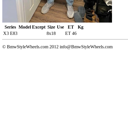
Series
Model
Except
Size
Use
ET
Kg
X3 E83
8x18
ET 46
© BmwStyleWheels.com 2012
info@BmwStyleWheels.com