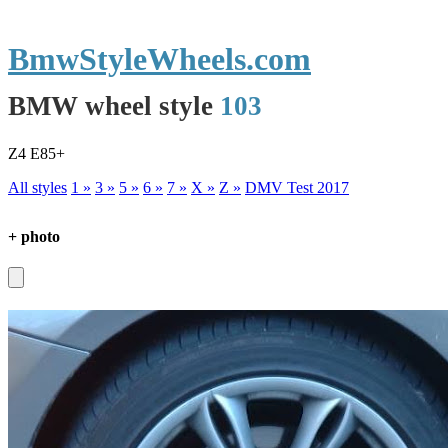
BmwStyleWheels.com
BMW wheel style
103
Z4 E85+
All styles
1 »
3 »
5 »
6 »
7 »
X »
Z »
DMV Test 2017
+ photo